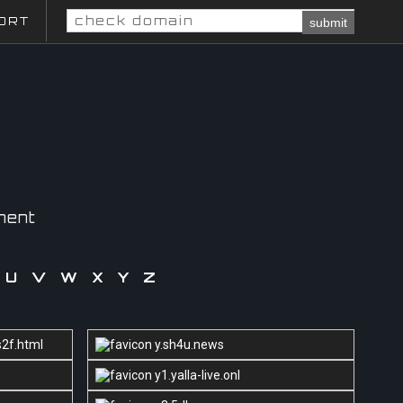
ORT
submit
ment
U
V
W
X
Y
Z
s2f.html
y.sh4u.news
y1.yalla-live.onl