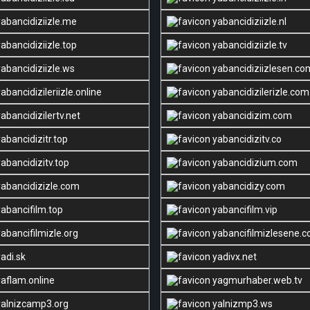
abancidiziizle.me
yabancidiziizle.nl
abancidiziizle.top
yabancidiziizle.tv
abancidiziizle.ws
yabancidiziizlesen.co
abancidizileriizle.online
yabancidizilerizle.com
abancidizilertv.net
yabancidizim.com
abancidizitr.top
yabancidizitv.co
abancidizitv.top
yabancidizium.com
abancidizizle.com
yabancidizy.com
abancifilm.top
yabancifilm.vip
abancifilmizle.org
yabancifilmizlesene.
adi.sk
yadivx.net
aflam.online
yagmurhaber.web.tv
alnizcamp3.org
yalnizmp3.ws