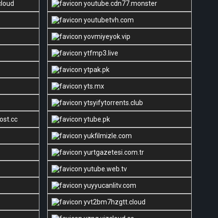
cloud
youtube.cdn77.monster
youtubetvh.com
yovmiyeyok.vip
ytfmp3.live
ytpak.pk
yts.mx
ytsyifytorrents.club
ost.cc
ytube.pk
yukfilmizle.com
yurtgazetesi.com.tr
yutube.web.tv
yuyyucanlitv.com
yvt2bm7hzgtt.cloud