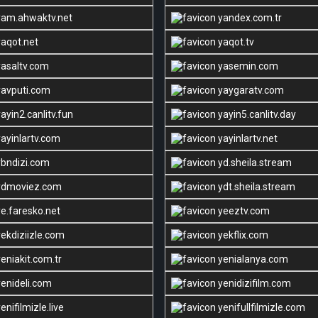
am.ahwaktv.net
yandex.com.tr
aqot.net
yaqot.tv
asaltv.com
yasemin.com
avputi.com
yaygaratv.com
ayin2.canlitv.fun
yayin5.canlitv.day
ayinlartv.com
yayinlartv.net
bndizi.com
yd.sheila.stream
dmoviez.com
ydt.sheila.stream
e.faresko.net
yeeztv.com
ekdiziizle.com
yekflix.com
eniakit.com.tr
yenialanya.com
enideli.com
yenidizifilm.com
enifilmizle.live
yenifullfilmizle.com