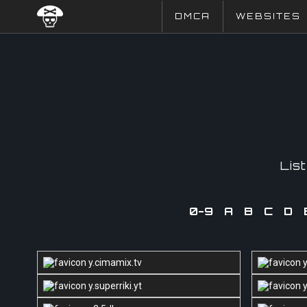
DMCA
WEBSITES
Lis
0-9
A
B
C
D
y.cimamix.tv
y
y.superriki.yt
y