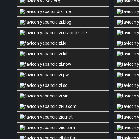
y2.5dk.org
y
yabanci-dizi.me
y
yabancidizi.blog
y
yabancidizi.dizipub2.life
y
yabancidizi.io
y
yabancidizi.lol
y
yabancidizi.now
y
yabancidizi.pw
y
yabancidizi.so
y
yabancidizi.vin
y
yabancidizi40.com
y
yabancidizici.net
y
yabancidiziio.com
y
yabancidiziizle.fun
y