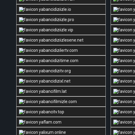
yabancidiziizle.io
y
yabancidiziizle.pro
y
yabancidiziizle.vip
y
yabancidiziizlesene.net
y
yabancidizilertv.com
y
yabancidizitime.com
y
yabancidizitv.org
y
yabancidizixl.net
y
yabancifilm.lat
y
yabancifilmizle.com
y
yabancitv.top
y
yaflam.com
y
yalixum.online
y