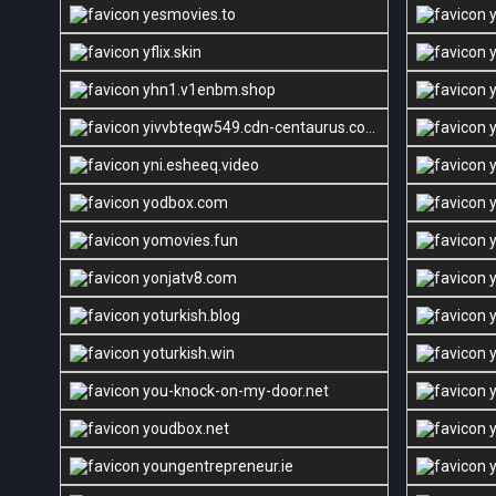
yesmovies.to
y
yflix.skin
y
yhn1.v1enbm.shop
y
yivvbteqw549.cdn-centaurus.com
y
yni.esheeq.video
y
yodbox.com
y
yomovies.fun
y
yonjatv8.com
y
yoturkish.blog
y
yoturkish.win
y
you-knock-on-my-door.net
y
youdbox.net
y
youngentrepreneur.ie
y