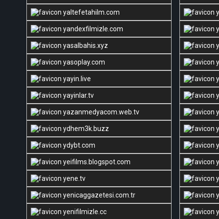
yaltefetahilm.com
y
yandexfilmizle.com
y
yasalbahis.xyz
y
yasoplay.com
y
yayin.live
y
yayinlar.tv
y
yazanmedyacom.web.tv
y
ydhem3k.buzz
y
ydybt.com
y
yeifilms.blogspot.com
y
yene.tv
y
yenicaggazetesi.com.tr
y
yenifilmizle.cc
y