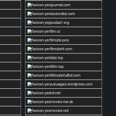
yenijournal.com
yenisezondizi.com
yeppudaa1.org
yerfilm.cc
yerfilmizle.pics
yerfilmizlett.com
yerlidizi.top
yerlifilm.top
yerlifilmizlefullhd.com
yeryuzuagaci.wordpress.com
yeshd.net
yesmovies.me.uk
yesmovies.red