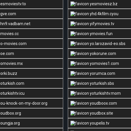
esmoviestv.to
yesmoviesz.bz
gve.com
yhd.4kfilm.cyou
hn9.vadbam.net
yifymovies.tv
movies.cc
ymovies.fun
o-movies.com
yo.larozavid-eo.sbs
oe.com
yokorune.com
omovies.mx
yomovies1.com
orki.buzz
yorumca.com
oturkish.com
yoturkish.sbs
oturkishtv.icu
yoturkishtv.mom
ou-knock-on-my-door.org
youdboox.com
oudbox.org
youdbox.site
oungja.org
youpelis.tv