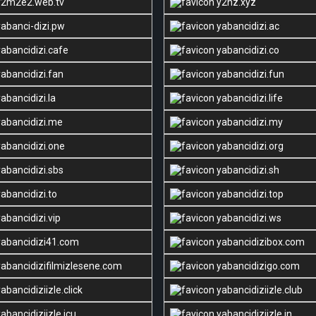
2m2e2.web.tv
y2nz.xyz
abanci-dizi.pw
yabancidizi.ac
abancidizi.cafe
yabancidizi.co
abancidizi.fan
yabancidizi.fun
abancidizi.la
yabancidizi.life
abancidizi.me
yabancidizi.my
abancidizi.one
yabancidizi.org
abancidizi.sbs
yabancidizi.sh
abancidizi.to
yabancidizi.top
abancidizi.vip
yabancidizi.ws
abancidizi41.com
yabancidizibox.com
abancidizifilmizlesene.com
yabancidizigo.com
abancidiziizle.click
yabancidiziizle.club
abancidiziizle.icu
yabancidiziizle.in