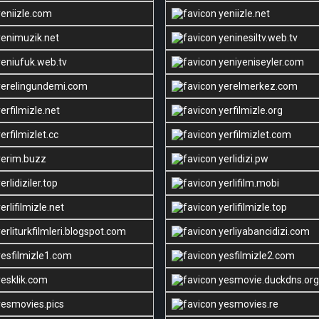
eniizle.com
yeniizle.net
enimuzik.net
yeninesiltv.web.tv
eniufuk.web.tv
yeniyeniseyler.com
erelingundemi.com
yerelmerkez.com
erfilmizle.net
yerfilmizle.org
erfilmizlet.cc
yerfilmizlet.com
erim.buzz
yerlidizi.pw
erlidiziler.top
yerlifilm.mobi
erlifilmizle.net
yerlifilmizle.top
erliturkfilmleri.blogspot.com
yerliyabancidizi.com
esfilmizle1.com
yesfilmizle2.com
esklik.com
yesmovie.duckdns.org
esmovies.pics
yesmovies.re