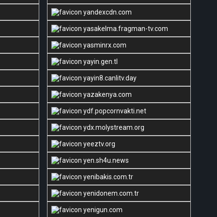
yandexcdn.com
yasakelma.fragman-tv.com
yasminrx.com
yayin.gen.tl
yayin8.canlitv.day
yazakenya.com
ydf.popcornvakti.net
ydx.molystream.org
yeeztv.org
yen.sh4u.news
yenibakis.com.tr
yenidonem.com.tr
yenigun.com