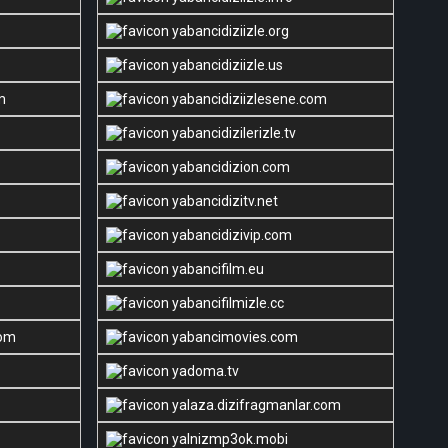
yabancidiziizle.org
yabancidiziizle.us
m
yabancidiziizlesene.com
yabancidizilerizle.tv
yabancidizion.com
yabancidizitv.net
yabancidizivip.com
yabancifilm.eu
yabancifilmizle.cc
com
yabancimovies.com
yadoma.tv
yalaza.dizifragmanlar.com
yalnizmp3ok.mobi