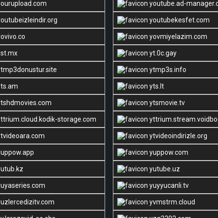
ourupload.com
youtube.ad-manager.
outubeizleindir.org
youtubekesfet.com
ovivo.co
yovmiyelazim.com
st.mx
yt.0c.gay
tmp3donustur.site
ytmp3s.info
ts.am
yts.lt
tshdmovies.com
ytsmovie.tv
ttrium.cloud.kodik-storage.com
yttrium.stream.voidbo
tvideoara.com
ytvideoindirizle.org
uppow.app
yuppow.com
utub.kz
yutube.uz
uyaseries.com
yuyyucanli.tv
uzlercedizitv.com
yvmstrm.cloud