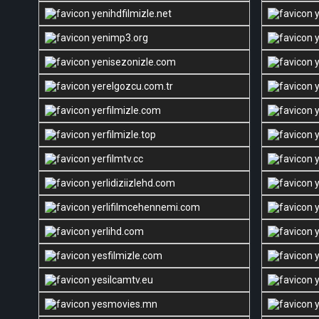
yenihdfilmizle.net
y
yenimp3.org
y
yenisezonizle.com
y
yerelgozcu.com.tr
y
yerfilmizle.com
y
yerfilmizle.top
y
yerfilmtv.cc
y
yerlidiziizlehd.com
y
yerlifilmcehennemi.com
y
yerlihd.com
y
yesfilmizle.com
y
yesilcamtv.eu
y
yesmovies.mn
y