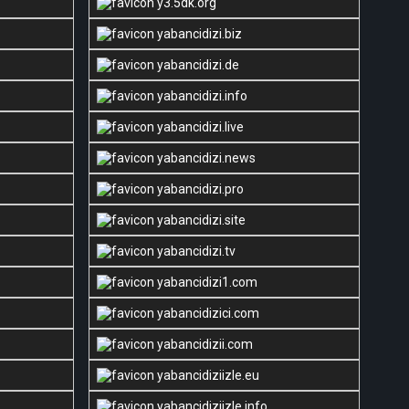
y3.5dk.org
yabancidizi.biz
yabancidizi.de
yabancidizi.info
yabancidizi.live
yabancidizi.news
yabancidizi.pro
yabancidizi.site
yabancidizi.tv
yabancidizi1.com
yabancidizici.com
yabancidizii.com
yabancidiziizle.eu
yabancidiziizle.info