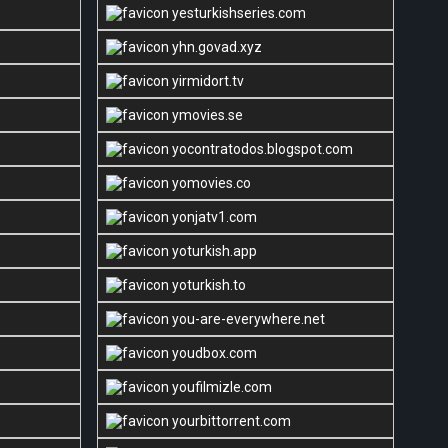
yesturkishseries.com
yhn.govad.xyz
yirmidort.tv
ymovies.se
yocontratodos.blogspot.com
yomovies.co
yonjatv1.com
yoturkish.app
yoturkish.to
you-are-everywhere.net
youdbox.com
youfilmizle.com
yourbittorrent.com