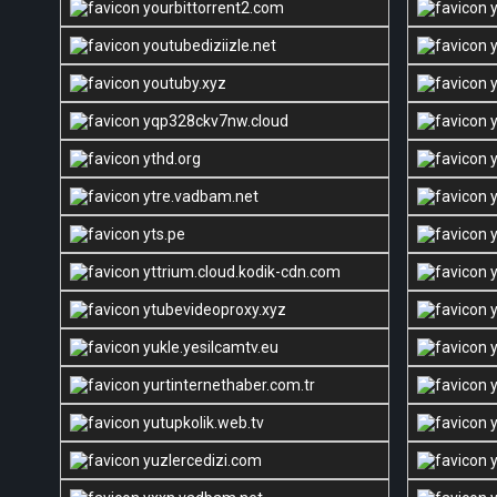
yourbittorrent2.com
y
youtubediziizle.net
y
youtuby.xyz
y
yqp328ckv7nw.cloud
y
ythd.org
y
ytre.vadbam.net
y
yts.pe
y
yttrium.cloud.kodik-cdn.com
y
ytubevideoproxy.xyz
y
yukle.yesilcamtv.eu
y
yurtinternethaber.com.tr
y
yutupkolik.web.tv
y
yuzlercedizi.com
y