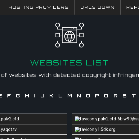
HOSTING PROVIDERS
URLS DOWN
REP
WEBSITES LIST
t of websites with detected copyright infringe
E
F
G
H
I
J
K
L
M
N
O
P
Q
R
S
T
.palv2.cfd
y.palv2.cfd-6biw99j6s
.yaqot.tv
y1.5dk.org